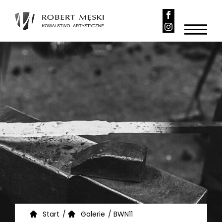
Start
/
Galerie
/
BWN11